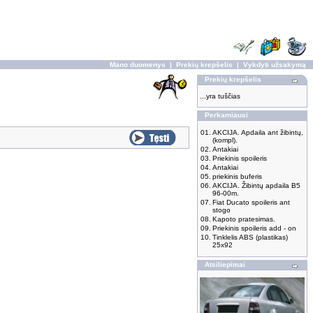
Mano duomenys
|
Prekių krepšelis
|
Vykdyti užsakymą
Prekių krepšelis
...yra tuščias
Perkamiausi
01.
AKCIJA. Apdaila ant žibintų,
(kompl).
02.
Antakiai
03.
Priekinis spoileris
04.
Antakiai
05.
priekinis buferis
06.
AKCIJA. Žibintų apdaila B5
96-00m.
07.
Fiat Ducato spoileris ant
stogo
08.
Kapoto pratesimas.
09.
Priekinis spoileris add - on
10.
Tinklelis ABS (plastikas)
25x92
Atsiliepimai