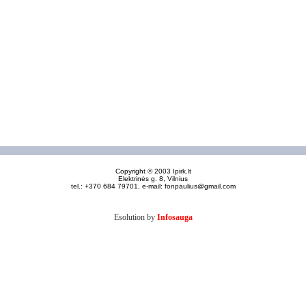
Copyright © 2003 Ipirk.lt
Elektrinės g. 8, Vilnius
tel.: +370 684 79701, e-mail:
fonpaulius@gmail.com
Esolution by
Infosauga