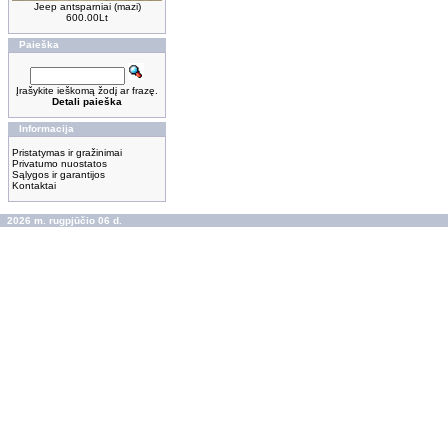
Jeep antsparniai (mazi)
600.00Lt
Paieška
Įrašykite ieškomą žodį ar frazę.
Detali paieška
Informacija
Pristatymas ir gražinimai
Privatumo nuostatos
Sąlygos ir garantijos
Kontaktai
2026 m. rugpjūčio 06 d.