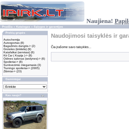
Naujiena!
Papil
Pradžia
»
Katalogas
»
Sąlygos ir garantijos
Prekių grupės
Naudojimosi taisyklės ir gar
Autochemija
Autosportas
(8)
Bagažinės dangtis->
(2)
Čia įrašome savo taisykles...
Groteles (tinklelis)
(9)
Katafalkai (servisas)
(6)
Kit Car ( Kopija )->
(8)
Odines salonas (sedynes)->
(6)
Spoileriai->
(8)
Sunkvezimio miegamasis
(3)
Tiuningo spoileriai->
(2665)
Zibintai->
(23)
Gamintojai
Kas naujo?