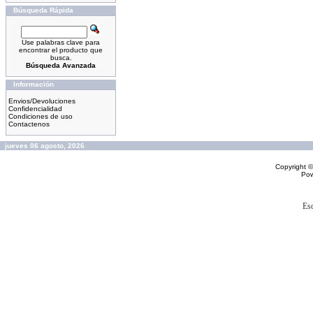
Búsqueda Rápida
Use palabras clave para
encontrar el producto que
busca.
Búsqueda Avanzada
Información
Envios/Devoluciones
Confidencialidad
Condiciones de uso
Contactenos
jueves 06 agosto, 2026
Copyright 
Po
Es