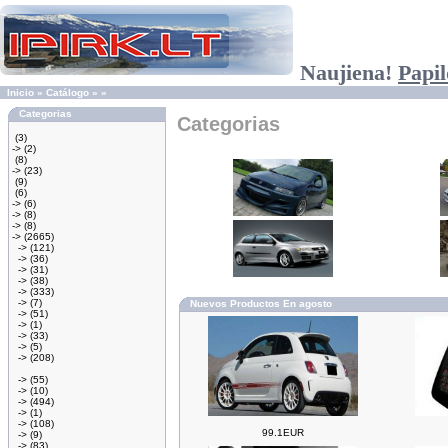
Naujiena!
Papil
Inicio
»
Catálogo
»
»
Categorias
Categorias
(3)
->
(2)
(8)
->
(23)
(9)
(6)
->
(6)
->
(8)
->
(8)
->
(2665)
->
(121)
->
(36)
->
(31)
->
(38)
->
(333)
->
(7)
Nuevos Productos En agosto
->
(51)
->
(1)
->
(33)
->
(5)
->
(208)
->
(55)
->
(10)
->
(494)
->
(1)
->
(108)
99.1EUR
->
(9)
->
(83)