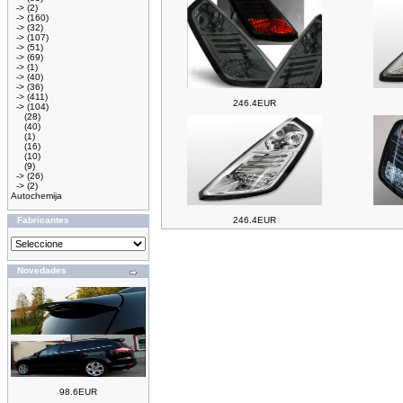
->
(2)
->
(160)
->
(32)
->
(107)
->
(51)
->
(69)
->
(1)
->
(40)
->
(36)
->
(411)
246.4EUR
->
(104)
(28)
(40)
(1)
(16)
(10)
(9)
->
(26)
->
(2)
Autochemija
Fabricantes
246.4EUR
Novedades
98.6EUR