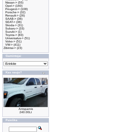
Nissan->
(55)
Opel->
(160)
Peugeot->
(108)
Porsche->
(32)
Renault->
(26)
SAAB->
(36)
SEAT->
(36)
Skoda->
(31)
Subaru->
(33)
Suzuki->
(1)
Toyota->
(83)
Universalus->
(51)
Volvo->
(51)
VW->
(411)
Zibintai->
(23)
Gamintojai
Kas naujo?
Antsparnis
240.00Lt
Paieška