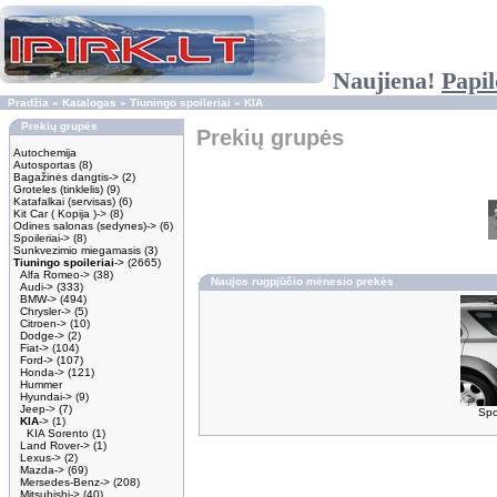
Naujiena!
Papil
Pradžia
»
Katalogas
»
Tiuningo spoileriai
»
KIA
Prekių grupės
Prekių grupės
Autochemija
Autosportas
(8)
Bagažinės dangtis->
(2)
Groteles (tinklelis)
(9)
Katafalkai (servisas)
(6)
Kit Car ( Kopija )->
(8)
Odines salonas (sedynes)->
(6)
Spoileriai->
(8)
Sunkvezimio miegamasis
(3)
Tiuningo spoileriai
->
(2665)
Alfa Romeo->
(38)
Naujos rugpjūčio mėnesio prekės
Audi->
(333)
BMW->
(494)
Chrysler->
(5)
Citroen->
(10)
Dodge->
(2)
Fiat->
(104)
Ford->
(107)
Honda->
(121)
Hummer
Hyundai->
(9)
Jeep->
(7)
Spoi
KIA
->
(1)
KIA Sorento
(1)
Land Rover->
(1)
Lexus->
(2)
Mazda->
(69)
Mersedes-Benz->
(208)
Mitsubishi->
(40)