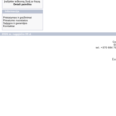
Įrašykite ieškomą žodį ar frazę.
Detali paieška
Informacija
Pristatymas ir gražinimai
Privatumo nuostatos
Sąlygos ir garantijos
Kontaktai
2026 m. rugpjūčio 09 d.
Cop
El
tel.: +370 684 7
Es