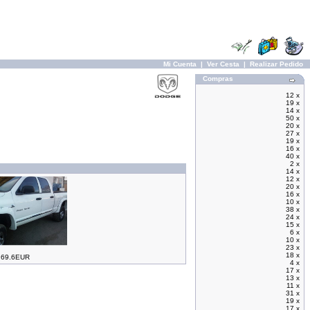
Mi Cuenta
|
Ver Cesta
|
Realizar Pedido
Compras
12 x
19 x
14 x
50 x
20 x
27 x
19 x
16 x
40 x
2 x
14 x
12 x
20 x
16 x
10 x
38 x
24 x
15 x
6 x
10 x
23 x
18 x
69.6EUR
4 x
17 x
13 x
11 x
31 x
19 x
17 x