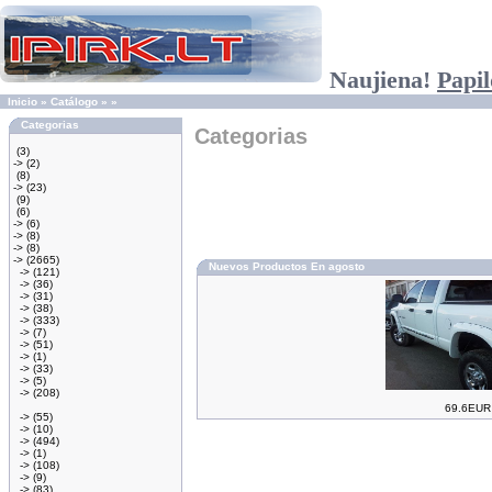
Naujiena!
Papil
Inicio
»
Catálogo
»
»
Categorias
Categorias
(3)
->
(2)
(8)
->
(23)
(9)
(6)
->
(6)
->
(8)
->
(8)
->
(2665)
Nuevos Productos En agosto
->
(121)
->
(36)
->
(31)
->
(38)
->
(333)
->
(7)
->
(51)
->
(1)
->
(33)
->
(5)
->
(208)
69.6EUR
->
(55)
->
(10)
->
(494)
->
(1)
->
(108)
->
(9)
->
(83)