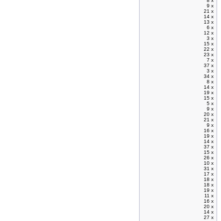
8 x
9 x
21 x
14 x
13 x
6 x
12 x
3 x
15 x
22 x
23 x
7 x
37 x
3 x
34 x
8 x
14 x
19 x
15 x
5 x
9 x
20 x
21 x
9 x
16 x
19 x
14 x
37 x
15 x
26 x
10 x
31 x
17 x
18 x
18 x
19 x
11 x
16 x
20 x
14 x
27 x