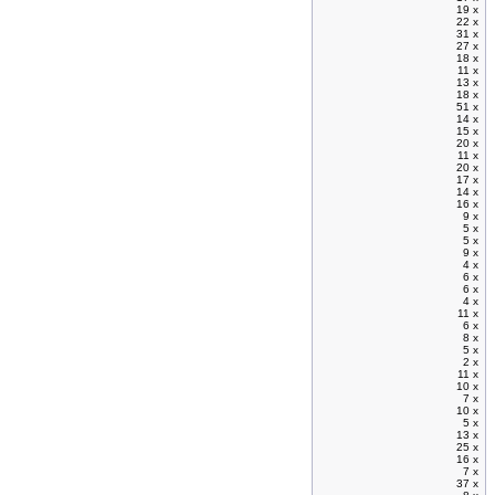
19 x
22 x
31 x
27 x
18 x
11 x
13 x
18 x
51 x
14 x
15 x
20 x
11 x
20 x
17 x
14 x
16 x
9 x
5 x
5 x
9 x
4 x
6 x
6 x
4 x
11 x
6 x
8 x
5 x
2 x
11 x
10 x
7 x
10 x
5 x
13 x
25 x
16 x
7 x
37 x