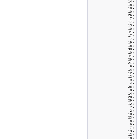
14 x
18 x
18 x
10 x
26 x
7 x
17 x
13 x
10 x
11 x
17 x
7 x
19 x
18 x
38 x
10 x
11 x
29 x
21 x
9 x
14 x
12 x
12 x
9 x
4 x
26 x
8 x
14 x
28 x
29 x
12 x
7 x
2 x
10 x
23 x
8 x
6 x
7 x
13 x
12 x
18 x