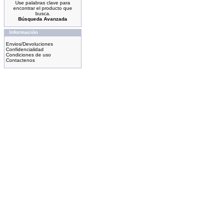
Use palabras clave para
encontrar el producto que
busca.
Búsqueda Avanzada
Información
Envios/Devoluciones
Confidencialidad
Condiciones de uso
Contactenos