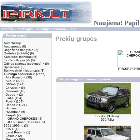
Naujiena!
Papil
Pradžia
»
Katalogas
»
Tiuningo spoileriai
»
Jeep
Prekių grupės
Prekių grupės
Autochemija
Autosportas
(8)
Bagažinės dangtis->
(2)
Groteles (tinklelis)
(9)
Katafalkai (servisas)
(6)
Kit Car ( Kopija )->
(8)
Odines salonas (sedynes)->
(6)
Spoileriai->
(8)
GRAND CHER
Sunkvezimio miegamasis
(3)
Tiuningo spoileriai
->
(2665)
Alfa Romeo->
(38)
Naujos rugpjūčio mėnesio prekės
Audi->
(333)
BMW->
(494)
Chrysler->
(5)
Citroen->
(10)
Dodge->
(2)
Fiat->
(104)
Ford->
(107)
Honda->
(121)
Hummer
Hyundai->
(9)
Jeep
->
(7)
Snorkel (3 dalių).
GRAND CHEROKEE
(4)
550.72Lt
JEEP Grand Cherokee ZJ
1991-1999m.
(3)
KIA->
(1)
Land Rover->
(1)
Lexus->
(2)
Mazda->
(69)