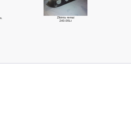
Zibintu remai
m.
240.00Lt