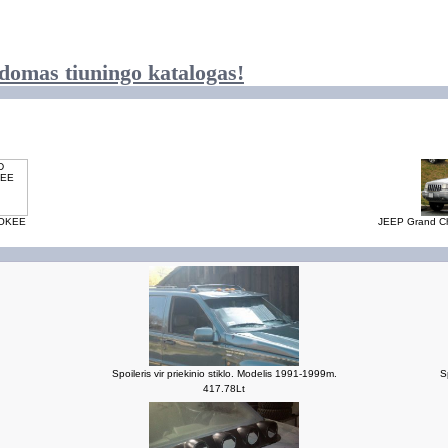
domas tiuningo katalogas!
OKEE
JEEP Grand C
Spoileris vir priekinio stiklo. Modelis 1991-1999m.
S
417.78Lt