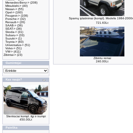
Mersedes-Benz->
(208)
Mitsubishi->
(40)
Nissan->
(55)
Opel->
(160)
Peugeot->
(108)
Sparnų iplatinimai (kompl). Modelis 1984-2000
Porsche->
(32)
Renault->
(26)
721.63Lt
SAAB->
(36)
SEAT->
(36)
Skoda->
(31)
Subaru->
(33)
Suzuki->
(1)
Toyota->
(83)
Universalus->
(51)
Volvo->
(51)
VW->
(411)
Zibintai->
(23)
Zibintu remai
240.00Lt
Gamintojai
Kas naujo?
Slenksciai kompl. ilgi ir trumpi
450.00Lt
Paieška