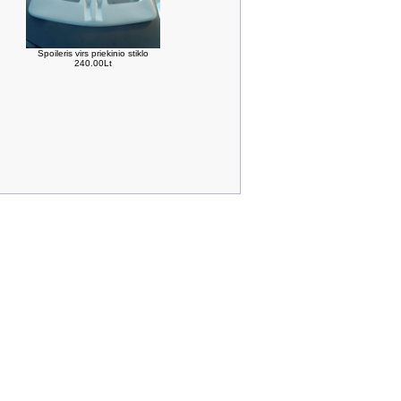
Spoileris virs priekinio stiklo
240.00Lt