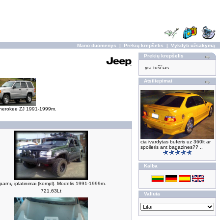
Mano duomenys
|
Prekių krepšelis
|
Vykdyti užsakymą
Prekių krepšelis
...yra tuščias
Atsiliepimai
herokee ZJ 1991-1999m.
cia ivardytas buferis uz 360lt ar
spoileris ant bagazines?? ..
Kalba
parnų iplatinimai (kompl). Modelis 1991-1999m.
721.63Lt
Valiuta