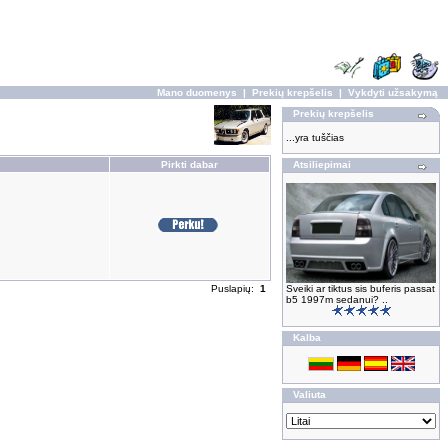
Mano duomenys
|
Prekių krepšelis
|
Vykdyti užsakymą
Prekių krepšelis
...yra tuščias
Pirkti dabar
Atsiliepimai
Puslapių:
1
Sveiki ar tiktus sis buferis passat
b5 1997m sedanui? ..
Kalba
Valiuta