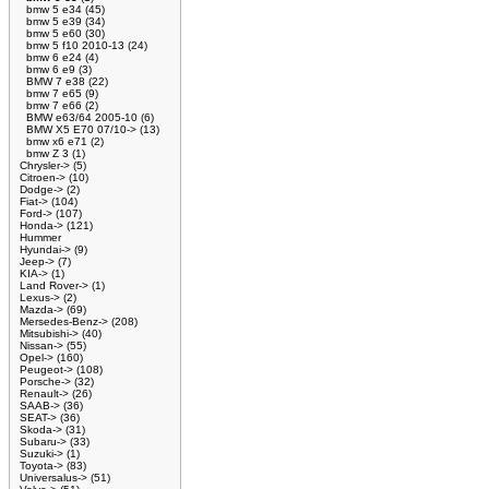
bmw 5 e34
(45)
bmw 5 e39
(34)
bmw 5 e60
(30)
bmw 5 f10 2010-13
(24)
bmw 6 e24
(4)
bmw 6 e9
(3)
BMW 7 e38
(22)
bmw 7 e65
(9)
bmw 7 e66
(2)
BMW e63/64 2005-10
(6)
BMW X5 E70 07/10->
(13)
bmw x6 e71
(2)
bmw Z 3
(1)
Chrysler->
(5)
Citroen->
(10)
Dodge->
(2)
Fiat->
(104)
Ford->
(107)
Honda->
(121)
Hummer
Hyundai->
(9)
Jeep->
(7)
KIA->
(1)
Land Rover->
(1)
Lexus->
(2)
Mazda->
(69)
Mersedes-Benz->
(208)
Mitsubishi->
(40)
Nissan->
(55)
Opel->
(160)
Peugeot->
(108)
Porsche->
(32)
Renault->
(26)
SAAB->
(36)
SEAT->
(36)
Skoda->
(31)
Subaru->
(33)
Suzuki->
(1)
Toyota->
(83)
Universalus->
(51)