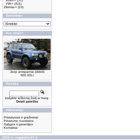
Volvo->
(51)
VW->
(411)
Zibintai->
(23)
Gamintojai
Kas naujo?
Jeep antsparniai (dideli)
600.00Lt
Paieška
Įrašykite ieškomą žodį ar frazę.
Detali paieška
Informacija
Pristatymas ir gražinimai
Privatumo nuostatos
Sąlygos ir garantijos
Kontaktai
2026 m. rugpjūčio 07 d.