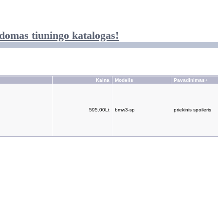
domas tiuningo katalogas!
Kaina
Modelis
Pavadinimas+
595.00Lt
bmw3-sp
priekinis spoileris