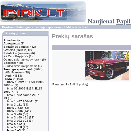
Naujiena!
Papil
Pradžia
»
Katalogas
»
Tiuningo spoileriai
»
BMW
»
bmw 5 e3
Prekių grupės
Prekių sąrašas
Autochemija
Autosportas
(8)
Bagažinės dangtis->
(2)
Groteles (tinklelis)
(9)
Katafalkai (servisas)
(6)
Kit Car ( Kopija )->
(8)
Odines salonas (sedynes)->
(6)
Spoileriai->
(8)
Sunkvezimio miegamasis
(3)
Tiuningo spoileriai
->
(2665)
Alfa Romeo->
(38)
Audi->
(333)
BMW
->
(494)
BMW / BMW X5 E53 1999-
Parodyta
1
-
1
(iš
1
prekių)
2006m.
(1)
bmw 02 2002 E114, E115
1962-77
(7)
bmw 1 e82 coupe 2007-
13
(5)
bmw 1 e87 2004-11
(3)
bmw 3 e21
(14)
BMW 3 e30
(52)
BMW 3 e36
(141)
bmw 3 e46
(36)
bmw 3 e90 e91
(13)
bmw 3 e92 e93
(5)
bmw 5 e12
(4)
bmw 5 e28
(17)
bmw 5 e3
(1)