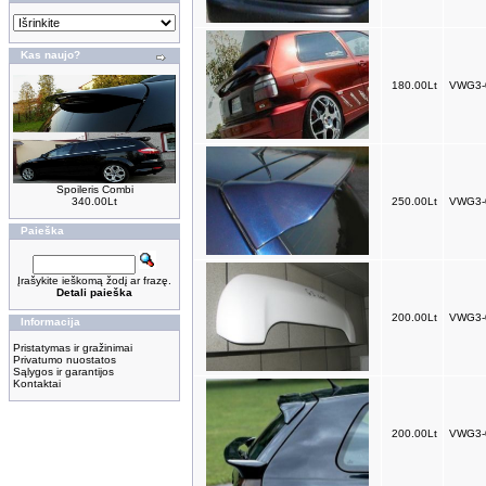
Kas naujo?
180.00Lt
VWG3-
Spoileris Combi
340.00Lt
250.00Lt
VWG3-
Paieška
Įrašykite ieškomą žodį ar frazę.
Detali paieška
200.00Lt
VWG3-
Informacija
Pristatymas ir gražinimai
Privatumo nuostatos
Sąlygos ir garantijos
Kontaktai
200.00Lt
VWG3-