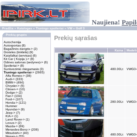
Naujiena!
Papil
Pradžia
»
Katalogas
»
Tiuningo spoileriai
»
VW
»
Golf 3
Prekių grupės
Prekių sąrašas
Autochemija
Autosportas
(8)
Bagažinės dangtis->
(2)
Kaina
Modeli
Groteles (tinklelis)
(9)
Katafalkai (servisas)
(6)
Kit Car ( Kopija )->
(8)
Odines salonas (sedynes)->
(6)
Spoileriai->
(8)
Sunkvezimio miegamasis
(3)
480.00Lt
VWG3-
Tiuningo spoileriai
->
(2665)
Alfa Romeo->
(38)
Audi->
(333)
BMW->
(494)
Chrysler->
(5)
Citroen->
(10)
Dodge->
(2)
Fiat->
(104)
Ford->
(107)
280.00Lt
VWG3-
Honda->
(121)
Hummer
Hyundai->
(9)
Jeep->
(7)
KIA->
(1)
Land Rover->
(1)
Lexus->
(2)
Mazda->
(69)
Mersedes-Benz->
(208)
Mitsubishi->
(40)
480.00Lt
VWG3-
Nissan->
(55)