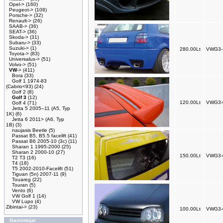
Opel->
(160)
Peugeot->
(108)
Porsche->
(32)
Renault->
(26)
SAAB->
(36)
SEAT->
(36)
Skoda->
(31)
Subaru->
(33)
Suzuki->
(1)
280.00Lt
VWG3-
Toyota->
(83)
Universalus->
(51)
Volvo->
(51)
VW
->
(411)
Bora
(33)
Golf 1 1974-83
(Cabrio<93)
(24)
Golf 2
(8)
Golf 3
(12)
120.00Lt
VWG3-
Golf 4
(71)
Jetta 5 2005–11 (A5, Typ
1K)
(6)
Jetta 6 2011> (A6, Typ
1B)
(3)
naujasis Beetle
(5)
Passat B5, B5.5 facelift
(41)
Passat B6 2005-10 (3c)
(11)
Sharan 1 1995-2000
(25)
Sharan 2 2000-10
(27)
150.00Lt
VWG3-
T2 T3
(16)
T4
(18)
T5 2002-2010-Facelift
(51)
Tiguan (5n) 2007-11
(9)
Touareg
(22)
Touran
(5)
Vento
(6)
VW Golf 1
(14)
VW Lupo
(4)
Zibintai->
(23)
100.00Lt
VWG3-
Gamintojai