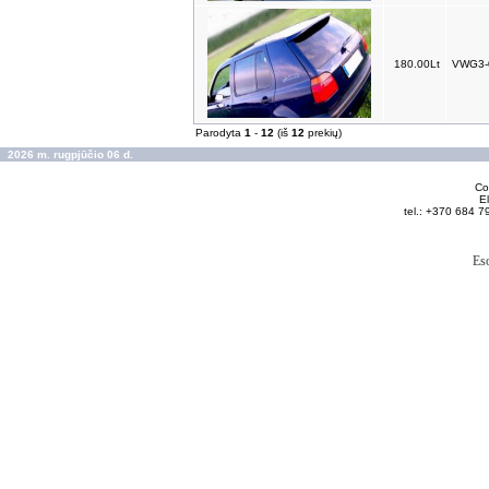
180.00Lt
VWG3-
Parodyta
1
-
12
(iš
12
prekių)
2026 m. rugpjūčio 06 d.
Cop
El
tel.: +370 684 7
Es