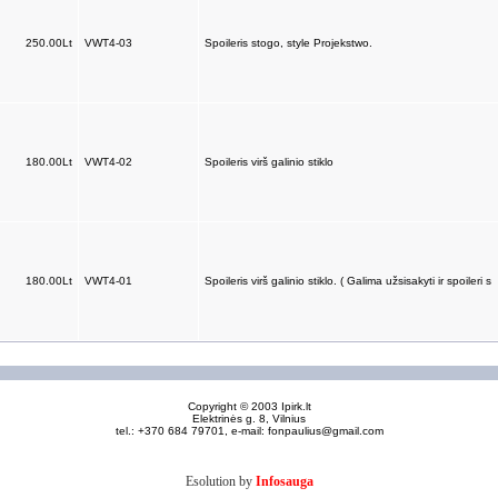
250.00Lt
VWT4-03
Spoileris stogo, style Projekstwo.
180.00Lt
VWT4-02
Spoileris virš galinio stiklo
180.00Lt
VWT4-01
Spoileris virš galinio stiklo. ( Galima užsisakyti ir spoileri s
Copyright © 2003 Ipirk.lt
Elektrinės g. 8, Vilnius
tel.: +370 684 79701, e-mail:
fonpaulius@gmail.com
Esolution by
Infosauga