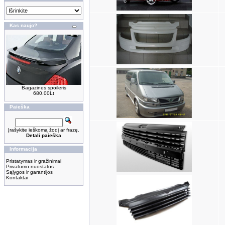
Kas naujo?
Bagazines spoileris
680.00Lt
Paieška
Įrašykite ieškomą žodį ar frazę.
Detali paieška
Informacija
Pristatymas ir gražinimai
Privatumo nuostatos
Sąlygos ir garantijos
Kontaktai