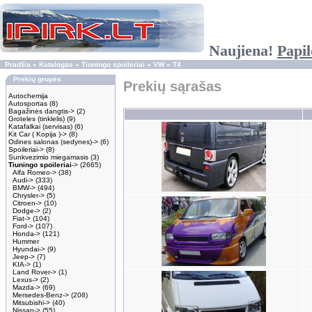
Naujiena!
Papil
Pradžia
»
Katalogas
»
Tiuningo spoileriai
»
VW
»
T4
Prekių grupės
Prekių sąrašas
Autochemija
Autosportas
(8)
Bagažinės dangtis->
(2)
Groteles (tinklelis)
(9)
Katafalkai (servisas)
(6)
Kit Car ( Kopija )->
(8)
Odines salonas (sedynes)->
(6)
Spoileriai->
(8)
Sunkvezimio miegamasis
(3)
Tiuningo spoileriai
->
(2665)
Alfa Romeo->
(38)
Audi->
(333)
BMW->
(494)
Chrysler->
(5)
Citroen->
(10)
Dodge->
(2)
Fiat->
(104)
Ford->
(107)
Honda->
(121)
Hummer
Hyundai->
(9)
Jeep->
(7)
KIA->
(1)
Land Rover->
(1)
Lexus->
(2)
Mazda->
(69)
Mersedes-Benz->
(208)
Mitsubishi->
(40)
Nissan->
(55)