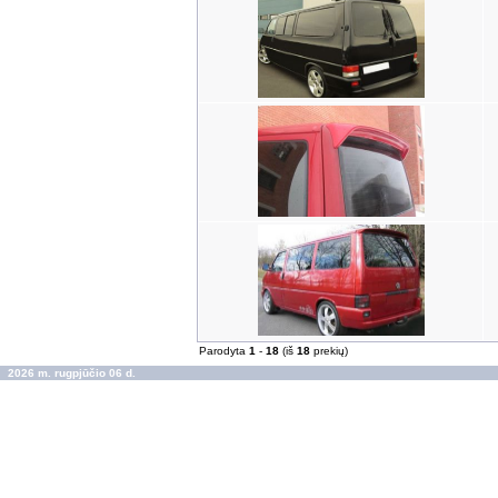
Parodyta
1
-
18
(iš
18
prekių)
2026 m. rugpjūčio 06 d.