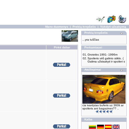
Mano duomenys
|
Prekių krepšelis
|
Vykdyti užsakymą
Prekių krepšelis
...yra tuščias
Pirkti dabar
Perkamiausi
01.
Grotelės 1991- 1996m
02.
Spoileris virš galinio stiklo. (
Galima užsisakyti ir spoileri s
Atsiliepimai
cia ivardytas buferis uz 360lt ar
spoileris ant bagazines?? ..
Kalba