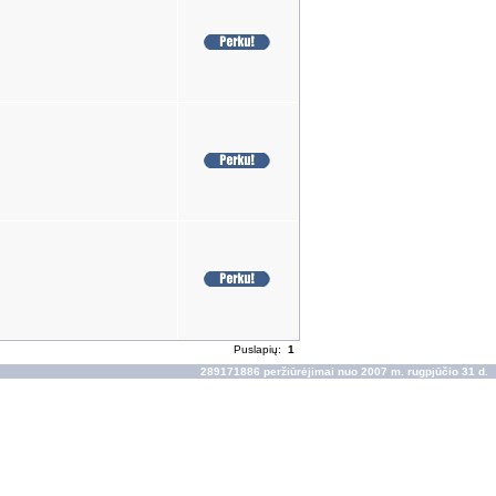
Puslapių:
1
289171886 peržiūrėjimai nuo 2007 m. rugpjūčio 31 d.