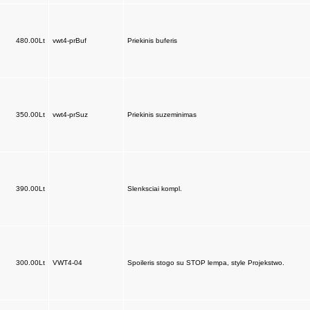
480.00Lt
vwt4-prBuf
Priekinis buferis
350.00Lt
vwt4-prSuz
Priekinis suzeminimas
390.00Lt
Slenksciai kompl.
300.00Lt
VWT4-04
Spoileris stogo su STOP lempa, style Projekstwo.