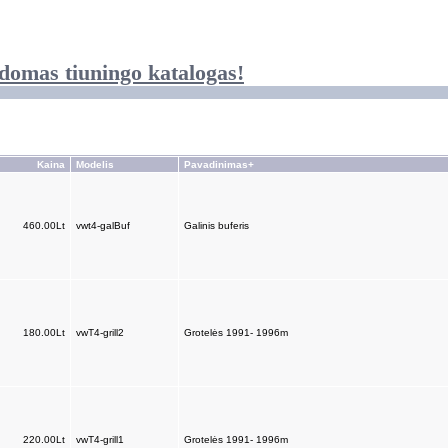
domas tiuningo katalogas!
Kaina
Modelis
Pavadinimas+
460.00Lt
vwt4-galBuf
Galinis buferis
180.00Lt
vwT4-grill2
Grotelės 1991- 1996m
220.00Lt
vwT4-grill1
Grotelės 1991- 1996m