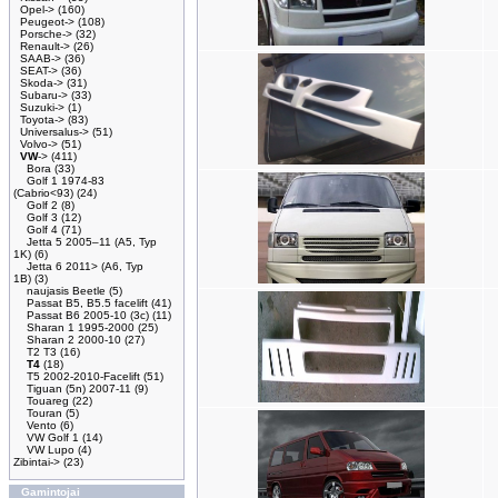
Opel->
(160)
Peugeot->
(108)
Porsche->
(32)
Renault->
(26)
SAAB->
(36)
SEAT->
(36)
Skoda->
(31)
Subaru->
(33)
Suzuki->
(1)
Toyota->
(83)
Universalus->
(51)
Volvo->
(51)
VW
->
(411)
Bora
(33)
Golf 1 1974-83
(Cabrio<93)
(24)
Golf 2
(8)
Golf 3
(12)
Golf 4
(71)
Jetta 5 2005–11 (A5, Typ
1K)
(6)
Jetta 6 2011> (A6, Typ
1B)
(3)
naujasis Beetle
(5)
Passat B5, B5.5 facelift
(41)
Passat B6 2005-10 (3c)
(11)
Sharan 1 1995-2000
(25)
Sharan 2 2000-10
(27)
T2 T3
(16)
T4
(18)
T5 2002-2010-Facelift
(51)
Tiguan (5n) 2007-11
(9)
Touareg
(22)
Touran
(5)
Vento
(6)
VW Golf 1
(14)
VW Lupo
(4)
Zibintai->
(23)
Gamintojai