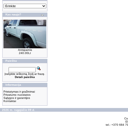
Kas naujo?
Antsparnis
240.00Lt
Paieška
Įrašykite ieškomą žodį ar frazę.
Detali paieška
Informacija
Pristatymas ir gražinimai
Privatumo nuostatos
Sąlygos ir garantijos
Kontaktai
2026 m. rugpjūčio 09 d.
Cop
El
tel.: +370 684 7