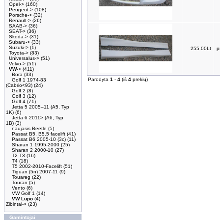
Opel->
(160)
Peugeot->
(108)
Porsche->
(32)
Renault->
(26)
SAAB->
(36)
SEAT->
(36)
Skoda->
(31)
Subaru->
(33)
Suzuki->
(1)
255.00Lt
p
Toyota->
(83)
Universalus->
(51)
Volvo->
(51)
VW
->
(411)
Bora
(33)
Parodyta
1
-
4
(iš
4
prekių)
Golf 1 1974-83
(Cabrio<93)
(24)
Golf 2
(8)
Golf 3
(12)
Golf 4
(71)
Jetta 5 2005–11 (A5, Typ
1K)
(6)
Jetta 6 2011> (A6, Typ
1B)
(3)
naujasis Beetle
(5)
Passat B5, B5.5 facelift
(41)
Passat B6 2005-10 (3c)
(11)
Sharan 1 1995-2000
(25)
Sharan 2 2000-10
(27)
T2 T3
(16)
T4
(18)
T5 2002-2010-Facelift
(51)
Tiguan (5n) 2007-11
(9)
Touareg
(22)
Touran
(5)
Vento
(6)
VW Golf 1
(14)
VW Lupo
(4)
Zibintai->
(23)
Gamintojai