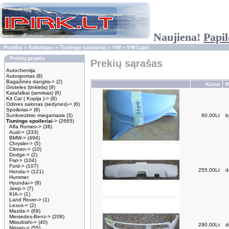
Naujiena!
Papil
Pradžia
»
Katalogas
»
Tiuningo spoileriai
»
VW
»
VW Lupo
Prekių grupės
Prekių sąrašas
Autochemija
Autosportas
(8)
Bagažinės dangtis->
(2)
Kaina
M
Groteles (tinklelis)
(9)
Katafalkai (servisas)
(6)
Kit Car ( Kopija )->
(8)
Odines salonas (sedynes)->
(6)
Spoileriai->
(8)
Sunkvezimio miegamasis
(3)
60.00Lt
b
Tiuningo spoileriai
->
(2665)
Alfa Romeo->
(38)
Audi->
(333)
BMW->
(494)
Chrysler->
(5)
Citroen->
(10)
Dodge->
(2)
Fiat->
(104)
Ford->
(107)
255.00Lt
d
Honda->
(121)
Hummer
Hyundai->
(9)
Jeep->
(7)
KIA->
(1)
Land Rover->
(1)
Lexus->
(2)
Mazda->
(69)
Mersedes-Benz->
(208)
Mitsubishi->
(40)
290.00Lt
d
Nissan->
(55)