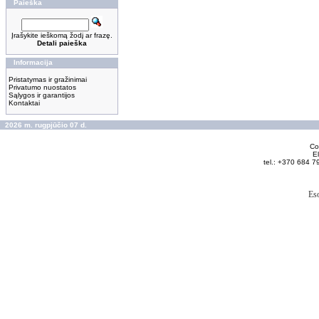
Paieška
Įrašykite ieškomą žodį ar frazę.
Detali paieška
Informacija
Pristatymas ir gražinimai
Privatumo nuostatos
Sąlygos ir garantijos
Kontaktai
2026 m. rugpjūčio 07 d.
Cop
El
tel.: +370 684 7
Es