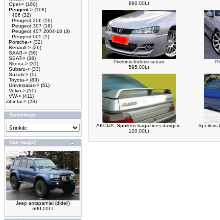
890.00Lt
Opel->
(160)
Peugeot
->
(108)
406
(32)
Peugeot 206
(56)
Peugeot 307
(16)
Peugeot 407 2004-10
(3)
Peugeot 605
(1)
Porsche->
(32)
Renault->
(26)
SAAB->
(36)
SEAT->
(36)
Priekinis buferis sedan
Pr
Skoda->
(31)
595.00Lt
Subaru->
(33)
Suzuki->
(1)
Toyota->
(83)
Universalus->
(51)
Volvo->
(51)
VW->
(411)
Zibintai->
(23)
Gamintojai
AKCIJA. Spoileris bagažinės dangčio.
Spoileris
120.00Lt
Kas naujo?
Jeep antsparniai (dideli)
600.00Lt