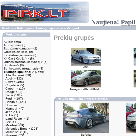
Naujiena!
Papil
Pradžia
»
Katalogas
»
Tiuningo spoileriai
»
Peugeot
Prekių grupės
Prekių grupės
Autochemija
Autosportas
(8)
Bagažinės dangtis->
(2)
Groteles (tinklelis)
(9)
Katafalkai (servisas)
(6)
Kit Car ( Kopija )->
(8)
Odines salonas (sedynes)->
(6)
Spoileriai->
(8)
406
Sunkvezimio miegamasis
(3)
Tiuningo spoileriai
->
(2665)
Alfa Romeo->
(38)
Audi->
(333)
BMW->
(494)
Chrysler->
(5)
Citroen->
(10)
Peugeot 407 2004-10
Dodge->
(2)
Fiat->
(104)
Ford->
(107)
Naujos rugpjūčio mėnesio prekės
Honda->
(121)
Hummer
Hyundai->
(9)
Jeep->
(7)
KIA->
(1)
Land Rover->
(1)
Lexus->
(2)
Mazda->
(69)
Mersedes-Benz->
(208)
Mitsubishi->
(40)
Buferiai
Nissan->
(55)