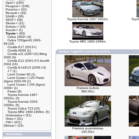
Opel->
(160)
Peugeot->
(108)
Porsche->
(32)
Renault->
(26)
SAAB->
(36)
Toyota Avensis 1997-2002m.
Toyo
SEAT->
(36)
Skoda->
(31)
Subaru->
(33)
Suzuki->
(1)
Toyota
->
(83)
Celica 2000>
(4)
Celica T20(gen6) 1993-
Toyota MR2 1990-1999m.
99
(18)
Coralla E17 (2013>)
Corolla AE86
(1)
Naujos rugpjūčio mėnesio prekės
Corolla e11 (1997-02) lifting
2000
(3)
Corolla E12 (2001-07) facelift
2004
(16)
Corolla E14/E15 (2006-13)
J 7
(1)
Land Cruiser 80
(1)
Land Cruiser J 120 Prado
(3gen) 2002-09
(1)
Land Cruiser J 150 (4gen)
2009>
(1)
Priekinis buferis
Paseo
(9)
980.00Lt
Toyota Avensis 1997-
2002m.
(3)
Toyota Avensis 2003-
2008m.
(5)
Toyota Celica T23
(15)
Toyota MR2 1990-1999m.
(5)
Universalus->
(51)
Volvo->
(51)
VW->
(411)
Zibintai->
(23)
Priekinis suzeminimas
195.00Lt
Gamintojai