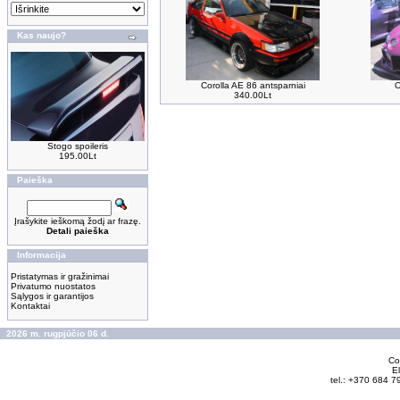
Kas naujo?
Corolla AE 86 antsparniai
O
340.00Lt
Stogo spoileris
195.00Lt
Paieška
Įrašykite ieškomą žodį ar frazę.
Detali paieška
Informacija
Pristatymas ir gražinimai
Privatumo nuostatos
Sąlygos ir garantijos
Kontaktai
2026 m. rugpjūčio 06 d.
Cop
El
tel.: +370 684 7