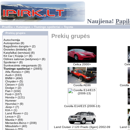
Naujiena!
Papil
Pradžia
»
Katalogas
»
Tiuningo spoileriai
»
Toyota
Prekių grupės
Prekių grupės
Autochemija
Autosportas
(8)
Bagažinės dangtis->
(2)
Groteles (tinklelis)
(9)
Katafalkai (servisas)
(6)
Kit Car ( Kopija )->
(8)
Odines salonas (sedynes)->
(6)
Spoileriai->
(8)
Celica 2000>
Cel
Sunkvezimio miegamasis
(3)
Tiuningo spoileriai
->
(2665)
Alfa Romeo->
(38)
Audi->
(333)
BMW->
(494)
Chrysler->
(5)
Citroen->
(10)
Corolla AE86
Corolla
Dodge->
(2)
Fiat->
(104)
Ford->
(107)
Honda->
(121)
Hummer
Hyundai->
(9)
Corolla E14/E15 (2006-13)
Jeep->
(7)
KIA->
(1)
Land Rover->
(1)
Lexus->
(2)
Mazda->
(69)
Mersedes-Benz->
(208)
Mitsubishi->
(40)
Land Cruiser J 120 Prado (3gen) 2002-09
Land Cr
Nissan->
(55)