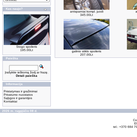
Kas naujo?
antsparniai kompl. juodi
a
345.00Lt
Stogo spoileris
195.00Lt
galinio stiklo spoileris
207.00Lt
Paieška
Įrašykite ieškomą žodį ar frazę.
Detali paieška
Informacija
Pristatymas ir gražinimai
Privatumo nuostatos
Sąlygos ir garantijos
Kontaktai
2026 m. rugpjūčio 08 d.
Cop
El
tel.: +370 684 7