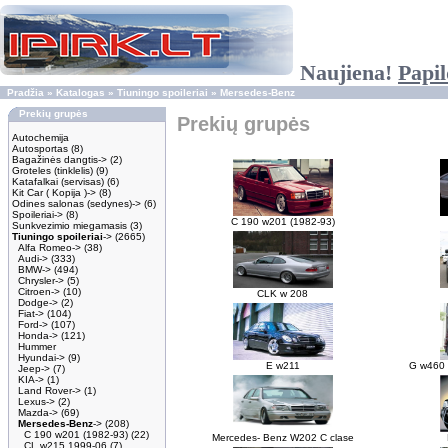
Naujiena!
Papil
Pradžia
»
Katalogas
»
Tiuningo spoileriai
»
Mersedes-Benz
Prekių grupės
Prekių grupės
Autochemija
Autosportas
(8)
Bagažinės dangtis->
(2)
Groteles (tinklelis)
(9)
Katafalkai (servisas)
(6)
Kit Car ( Kopija )->
(8)
Odines salonas (sedynes)->
(6)
Spoileriai->
(8)
C 190 w201 (1982-93)
Sunkvezimio miegamasis
(3)
Tiuningo spoileriai
->
(2665)
Alfa Romeo->
(38)
Audi->
(333)
BMW->
(494)
Chrysler->
(5)
Citroen->
(10)
CLK w 208
Dodge->
(2)
Fiat->
(104)
Ford->
(107)
Honda->
(121)
Hummer
Hyundai->
(9)
E w211
G w460 
Jeep->
(7)
KIA->
(1)
Land Rover->
(1)
Lexus->
(2)
Mazda->
(69)
Mersedes-Benz
->
(208)
C 190 w201 (1982-93)
(22)
Mercedes- Benz W202 C clase
CL w215 1999-06
(7)