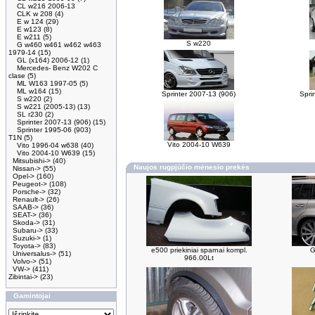
CL w216 2006-13
CLK w 208
(4)
E w 124
(29)
E w123
(8)
E w211
(5)
S w220
G w460 w461 w462 w463
1979-14
(15)
GL (x164) 2006-12
(1)
Mercedes- Benz W202 C
clase
(5)
ML W163 1997-05
(5)
ML w164
(15)
Sprinter 2007-13 (906)
Spri
S w220
(2)
S w221 (2005-13)
(13)
SL r230
(2)
Sprinter 2007-13 (906)
(15)
Sprinter 1995-06 (903)
T1N
(5)
Vito 2004-10 W639
Vito 1996-04 w638
(40)
Vito 2004-10 W639
(15)
Mitsubishi->
(40)
Naujos rugpjūčio mėnesio prekės
Nissan->
(55)
Opel->
(160)
Peugeot->
(108)
Porsche->
(32)
Renault->
(26)
SAAB->
(36)
SEAT->
(36)
Skoda->
(31)
Subaru->
(33)
Suzuki->
(1)
Toyota->
(83)
e500 priekiniai sparnai kompl.
G
Universalus->
(51)
966.00Lt
Volvo->
(51)
VW->
(411)
Zibintai->
(23)
Gamintojai