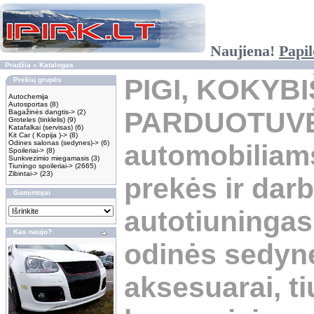
Naujiena!
Papil
Pradžia
»
Katalogas
PIGI, KOKYB
Prekių grupės
Autochemija
Autosportas
(8)
PARDUOTUV
Bagažinės dangtis->
(2)
Groteles (tinklelis)
(9)
Katafalkai (servisas)
(6)
Kit Car ( Kopija )->
(8)
Odines salonas (sedynes)->
(6)
automobiliams
Spoileriai->
(8)
Sunkvezimio miegamasis
(3)
Tiuningo spoileriai->
(2665)
Zibintai->
(23)
prekės ir darb
Gamintojai
autotiuningas,
Kas naujo?
odinės sedynė
aksesuarai, t