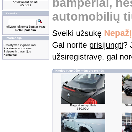
bamperiai, ne
Antakiai ant zibintu
65.00Lt
automobilių t
Paieška
Įrašykite ieškomą žodį ar frazę.
Nepažį
Detali paieška
Sveiki užsukę
Informacija
Gal norite
prisijungti
? 
Pristatymas ir gražinimai
Privatumo nuostatos
Sąlygos ir garantijos
užsiregistravę, gal no
Kontaktai
Naujos rugpjūčio mėnesio prekės
Bagazines spoileris
Slenk
680.00Lt