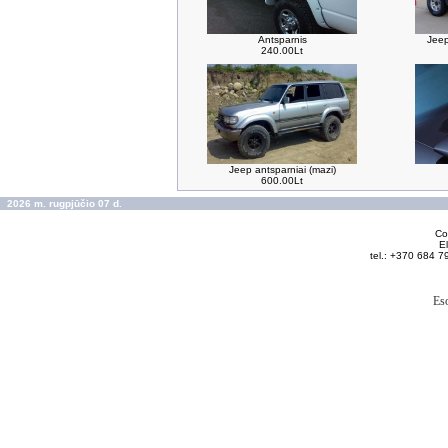
Antsparnis
Jeep
240.00Lt
Jeep antsparniai (mazi)
600.00Lt
2026 m. rugpjūčio 07 d.
Cop
El
tel.: +370 684 7
Es