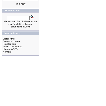
18.8EUR
Schnellsuche
Verwenden Sie Stichworte, um
ein Produkt zu finden.
erweiterte Suche
Informationen
Liefer- und
Versandkosten
Privatsphäre
und Datenschutz
Unsere AGB's
Kontakt