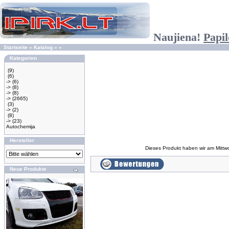
Naujiena!
Papil
Startseite
»
Katalog
»
»
Kategorien
(9)
(6)
->
(6)
->
(8)
->
(8)
->
(2665)
(3)
->
(2)
(8)
->
(23)
Autochemija
Hersteller
Dieses Produkt haben wir am Mitt
Neue Produkte