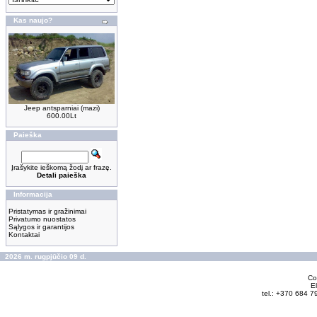
Kas naujo?
Jeep antsparniai (mazi)
600.00Lt
Paieška
Įrašykite ieškomą žodį ar frazę.
Detali paieška
Informacija
Pristatymas ir gražinimai
Privatumo nuostatos
Sąlygos ir garantijos
Kontaktai
2026 m. rugpjūčio 09 d.
Cop
El
tel.: +370 684 7