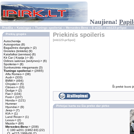
Naujiena!
Papil
Pradžia
»
Katalogas
»
Tiuningo spoileriai
»
Mersedes-Benz
»
E w123
»
mb123-prSpoi
Priekinis spoileris
Prekių grupės
[mb123-prSpoi]
Autochemija
Autosportas
(8)
Bagažinės dangtis->
(2)
Groteles (tinklelis)
(9)
Katafalkai (servisas)
(6)
Kit Car ( Kopija )->
(8)
Odines salonas (sedynes)->
(6)
Spoileriai->
(8)
Sunkvezimio miegamasis
(3)
Tiuningo spoileriai
->
(2665)
Alfa Romeo->
(38)
Audi->
(333)
BMW->
(494)
Chrysler->
(5)
Ši prekė buvo į
Citroen->
(10)
Dodge->
(2)
Fiat->
(104)
Ford->
(107)
Honda->
(121)
Hummer
Pirkėjai kartu su šia preke dar pirko
Hyundai->
(9)
Jeep->
(7)
KIA->
(1)
Land Rover->
(1)
Lexus->
(2)
Mazda->
(69)
Mersedes-Benz
->
(208)
C 190 w201 (1982-93)
(22)
CL w215 1999-06
(7)