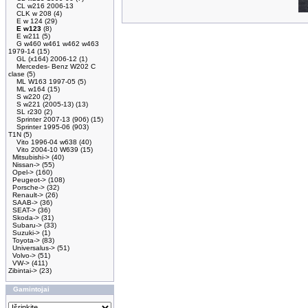
CL w216 2006-13
CLK w 208
(4)
E w 124
(29)
E w123
(8)
E w211
(5)
G w460 w461 w462 w463
1979-14
(15)
GL (x164) 2006-12
(1)
Mercedes- Benz W202 C
clase
(5)
ML W163 1997-05
(5)
ML w164
(15)
S w220
(2)
S w221 (2005-13)
(13)
SL r230
(2)
Sprinter 2007-13 (906)
(15)
Sprinter 1995-06 (903)
T1N
(5)
Vito 1996-04 w638
(40)
Vito 2004-10 W639
(15)
Mitsubishi->
(40)
Nissan->
(55)
Opel->
(160)
Peugeot->
(108)
Porsche->
(32)
Renault->
(26)
SAAB->
(36)
SEAT->
(36)
Skoda->
(31)
Subaru->
(33)
Suzuki->
(1)
Toyota->
(83)
Universalus->
(51)
Volvo->
(51)
VW->
(411)
Zibintai->
(23)
Gamintojai