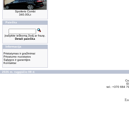
Spoileris Combi
340.00Lt
Paieška
Įrašykite ieškomą žodį ar frazę.
Detali paieška
Informacija
Pristatymas ir gražinimai
Privatumo nuostatos
Sąlygos ir garantijos
Kontaktai
2026 m. rugpjūčio 08 d.
Cop
El
tel.: +370 684 7
Es