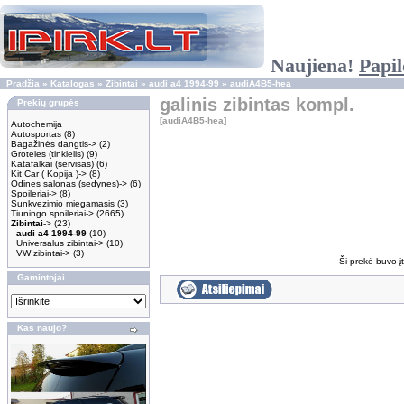
Naujiena!
Papil
Pradžia
»
Katalogas
»
Zibintai
»
audi a4 1994-99
»
audiA4B5-hea
galinis zibintas kompl.
Prekių grupės
[audiA4B5-hea]
Autochemija
Autosportas
(8)
Bagažinės dangtis->
(2)
Groteles (tinklelis)
(9)
Katafalkai (servisas)
(6)
Kit Car ( Kopija )->
(8)
Odines salonas (sedynes)->
(6)
Spoileriai->
(8)
Sunkvezimio miegamasis
(3)
Tiuningo spoileriai->
(2665)
Zibintai
->
(23)
audi a4 1994-99
(10)
Universalus zibintai->
(10)
VW zibintai->
(3)
Ši prekė buvo į
Gamintojai
Kas naujo?