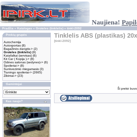
Naujiena!
Papil
Pradžia
»
Katalogas
»
Groteles (tinklelis)
»
tinkl-2092
Tinklelis ABS (plastikas) 2
Prekių grupės
[tinkl-2092]
Autochemija
Autosportas
(8)
Bagažinės dangtis->
(2)
Groteles (tinklelis)
(9)
Katafalkai (servisas)
(6)
Kit Car ( Kopija )->
(8)
Odines salonas (sedynes)->
(6)
Spoileriai->
(8)
Sunkvezimio miegamasis
(3)
Tiuningo spoileriai->
(2665)
Zibintai->
(23)
Gamintojai
Ši prekė buvo 
Kas naujo?