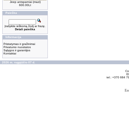
Jeep antsparniai (mazi)
600.00Lt
Paieška
Įrašykite ieškomą žodį ar frazę.
Detali paieška
Informacija
Pristatymas ir gražinimai
Privatumo nuostatos
Sąlygos ir garantijos
Kontaktai
2026 m. rugpjūčio 07 d.
Cop
El
tel.: +370 684 7
Es