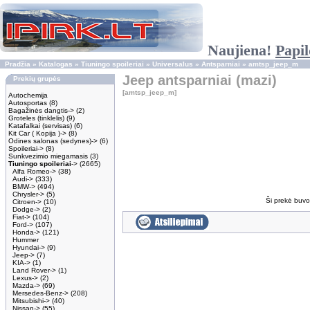
Naujiena!
Papil
Pradžia
»
Katalogas
»
Tiuningo spoileriai
»
Universalus
»
Antsparniai
»
amtsp_jeep_m
Jeep antsparniai (mazi)
Prekių grupės
[amtsp_jeep_m]
Autochemija
Autosportas
(8)
Bagažinės dangtis->
(2)
Groteles (tinklelis)
(9)
Katafalkai (servisas)
(6)
Kit Car ( Kopija )->
(8)
Odines salonas (sedynes)->
(6)
Spoileriai->
(8)
Sunkvezimio miegamasis
(3)
Tiuningo spoileriai
->
(2665)
Alfa Romeo->
(38)
Audi->
(333)
BMW->
(494)
Chrysler->
(5)
Ši prekė buvo 
Citroen->
(10)
Dodge->
(2)
Fiat->
(104)
Ford->
(107)
Honda->
(121)
Hummer
Hyundai->
(9)
Jeep->
(7)
KIA->
(1)
Land Rover->
(1)
Lexus->
(2)
Mazda->
(69)
Mersedes-Benz->
(208)
Mitsubishi->
(40)
Nissan->
(55)