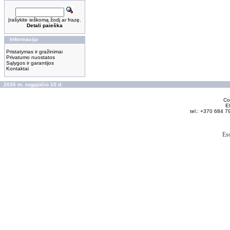
Įrašykite ieškomą žodį ar frazę.
Detali paieška
Informacija
Pristatymas ir gražinimai
Privatumo nuostatos
Sąlygos ir garantijos
Kontaktai
2026 m. rugpjūčio 10 d.
Cop
El
tel.: +370 684 7
Es