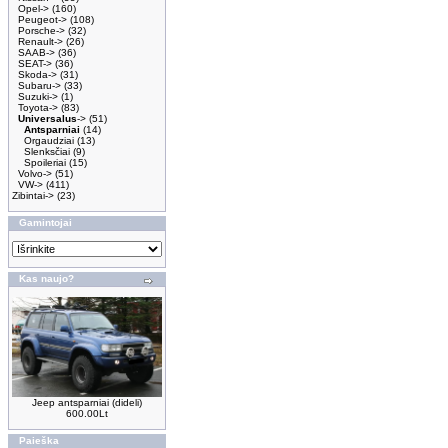
Opel->
(160)
Peugeot->
(108)
Porsche->
(32)
Renault->
(26)
SAAB->
(36)
SEAT->
(36)
Skoda->
(31)
Subaru->
(33)
Suzuki->
(1)
Toyota->
(83)
Universalus
->
(51)
Antsparniai
(14)
Orgaudziai
(13)
Slenksčiai
(9)
Spoileriai
(15)
Volvo->
(51)
VW->
(411)
Zibintai->
(23)
Gamintojai
Kas naujo?
Jeep antsparniai (dideli)
600.00Lt
Paieška