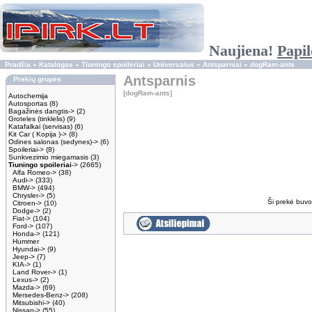
Naujiena!
Papil
Pradžia
»
Katalogas
»
Tiuningo spoileriai
»
Universalus
»
Antsparniai
»
dogRam-ants
Antsparnis
Prekių grupės
[dogRam-ants]
Autochemija
Autosportas
(8)
Bagažinės dangtis->
(2)
Groteles (tinklelis)
(9)
Katafalkai (servisas)
(6)
Kit Car ( Kopija )->
(8)
Odines salonas (sedynes)->
(6)
Spoileriai->
(8)
Sunkvezimio miegamasis
(3)
Tiuningo spoileriai
->
(2665)
Alfa Romeo->
(38)
Audi->
(333)
BMW->
(494)
Chrysler->
(5)
Ši prekė buvo 
Citroen->
(10)
Dodge->
(2)
Fiat->
(104)
Ford->
(107)
Honda->
(121)
Hummer
Hyundai->
(9)
Jeep->
(7)
KIA->
(1)
Land Rover->
(1)
Lexus->
(2)
Mazda->
(69)
Mersedes-Benz->
(208)
Mitsubishi->
(40)
Nissan->
(55)