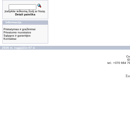
Įrašykite ieškomą žodį ar frazę.
Detali paieška
Informacija
Pristatymas ir gražinimai
Privatumo nuostatos
Sąlygos ir garantijos
Kontaktai
2026 m. rugpjūčio 07 d.
Cop
El
tel.: +370 684 7
Es