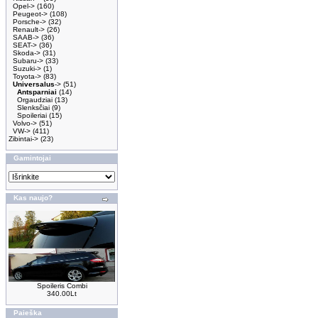
Opel->
(160)
Peugeot->
(108)
Porsche->
(32)
Renault->
(26)
SAAB->
(36)
SEAT->
(36)
Skoda->
(31)
Subaru->
(33)
Suzuki->
(1)
Toyota->
(83)
Universalus
->
(51)
Antsparniai
(14)
Orgaudziai
(13)
Slenksčiai
(9)
Spoileriai
(15)
Volvo->
(51)
VW->
(411)
Zibintai->
(23)
Gamintojai
Kas naujo?
Spoileris Combi
340.00Lt
Paieška