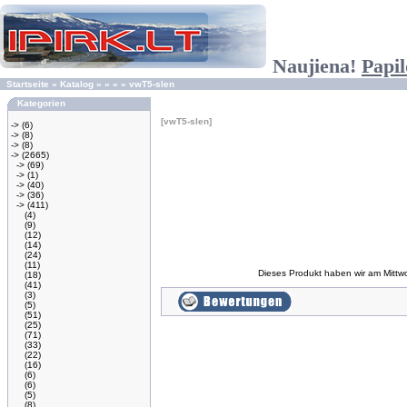
Naujiena!
Papil
Startseite
»
Katalog
»
»
»
»
vwT5-slen
Kategorien
[vwT5-slen]
->
(6)
->
(8)
->
(8)
->
(2665)
->
(69)
->
(1)
->
(40)
->
(36)
->
(411)
(4)
(9)
(12)
(14)
(24)
(11)
Dieses Produkt haben wir am Mitt
(18)
(41)
(3)
(5)
(51)
(25)
(71)
(33)
(22)
(16)
(6)
(6)
(5)
(8)