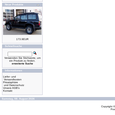
Neue Produkte
173.9EUR
Schnellsuche
Verwenden Sie Stichworte, um
ein Produkt zu finden.
erweiterte Suche
Informationen
Liefer- und
Versandkosten
Privatsphäre
und Datenschutz
Unsere AGB's
Kontakt
Samstag, 08. August 2026
Copyright 
Po