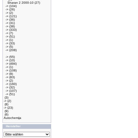
Sharan 2 2000-10
(27)
->
(104)
->
(26)
->
(2)
->
(121)
->
(36)
->
(31)
->
(38)
->
(333)
->
(7)
->
(51)
->
(1)
->
(33)
->
(5)
->
(208)
->
(55)
->
(10)
->
(494)
->
(1)
->
(108)
->
(9)
->
(83)
->
(2)
->
(160)
->
(32)
->
(107)
->
(51)
(3)
->
(2)
(8)
->
(23)
(9)
(6)
Autochemija
Hersteller