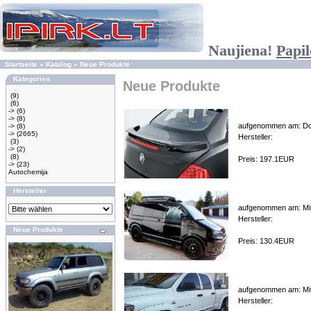
Naujiena!
Papil
Startseite
»
Katalog
»
Neue Produkte
Kategorien
Neue Produkte
(9)
(6)
->
(6)
->
(8)
aufgenommen am: Don
->
(8)
->
(2665)
Hersteller:
(3)
->
(2)
(8)
Preis: 197.1EUR
->
(23)
Autochemija
Hersteller
aufgenommen am: Mit
Hersteller:
Neue Produkte
Preis: 130.4EUR
aufgenommen am: Mit
Hersteller: