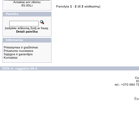
Antakiai ant zibintu
65.00Lt
Parodyta
1
-
2
(iš
2
atsiliepimų)
Paieška
Įrašykite ieškomą žodį ar frazę.
Detali paieška
Informacija
Pristatymas ir gražinimai
Privatumo nuostatos
Sąlygos ir garantijos
Kontaktai
2026 m. rugpjūčio 08 d.
Cop
El
tel.: +370 684 7
Es