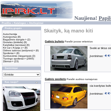
Naujiena!
Papil
Pradžia
»
Katalogas
»
Atsiliepimai
Prekių grupės
Skaityk, ką mano kiti
Autochemija
Autosportas
(8)
Bagažinės dangtis->
(2)
Galinis buferis
Parašė juozas velavicius
Groteles (tinklelis)
(9)
Katafalkai (servisas)
(6)
Kit Car ( Kopija )->
(8)
Sveiki ar tiktus 
Odines salonas (sedynes)->
(6)
Spoileriai->
(8)
Sunkvezimio miegamasis
(3)
Įvertinimas:
Tiuningo spoileriai->
(2665)
Zibintai->
(23)
Gamintojai
Galinis spoileris
Parašė audrius namajunas
Kas naujo?
cia ivardytas bufe
Įvertinimas: