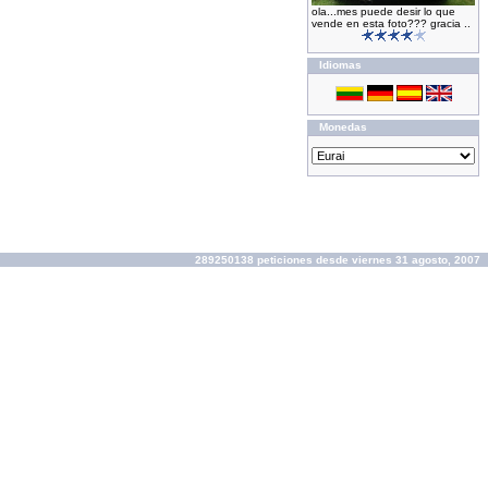
ola...mes puede desir lo que
vende en esta foto??? gracia ..
Idiomas
Monedas
289250138 peticiones desde viernes 31 agosto, 2007