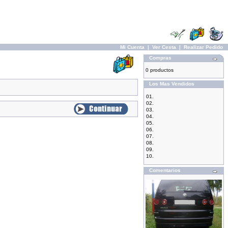
Mi Cuenta
|
Ver Cesta
|
Realizar Pedido
Compras
0 productos
Los Mas Vendidos
01.
02.
03.
04.
05.
06.
07.
08.
09.
10.
Comentarios