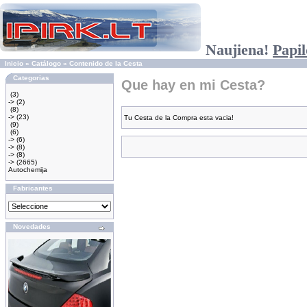
Naujiena!
Papil
Inicio
»
Catálogo
»
Contenido de la Cesta
Categorias
Que hay en mi Cesta?
(3)
->
(2)
(8)
->
(23)
Tu Cesta de la Compra esta vacia!
(9)
(6)
->
(6)
->
(8)
->
(8)
->
(2665)
Autochemija
Fabricantes
Novedades